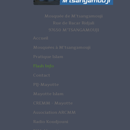
Mosquée de M'tsangamouji
Rue de Bacar Ridjali
97650 M'TSANGAMOUJI
Accueil
Mosquées à M'tsangamouji
Pratique Islam
Flash Info
Contact
PIJ-Mayotte
Mayotte Islam
CREMM - Mayotte
Association ARCMM
Radio Koudjouni