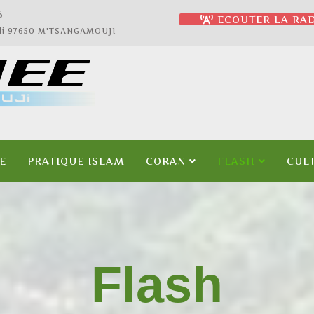
7
ECOUTER LA RAD
jali 97650 M'TSANGAMOUJI
E
PRATIQUE ISLAM
CORAN
FLASH
CUL
Flash