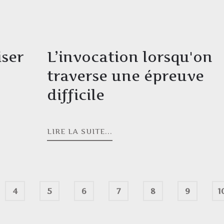
iser
L’invocation lorsqu'on
traverse une épreuve
difficile
LIRE LA SUITE...
4
5
6
7
8
9
1