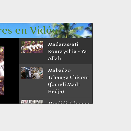
en Vidéo
Madarassati
Kouraychia - Ya
Allah
Mabadzo
Tchanga Chiconi
(foundi Madi
Hèdja)
Moulidi Tchanga
1
Madarassati
Chifainya -