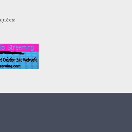
Alamtara
Dahira tchanga
iquées:
MTSANGAMOUJI
quartier
fangalatorou
Dahira de l'Ide
M TSANGAMOUJI
2013
Moulidi
TCHANGA avec
Foundi
MAANROUF
Moulidi Tchanga
2010 AVEC
ACOUA CHICONI