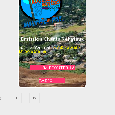
Emission Chants Réligieux
Tous les Vendredis:
- 7h00 à Midi
-
18h00 à Minuit
ECOUTER LA
RADIO
0