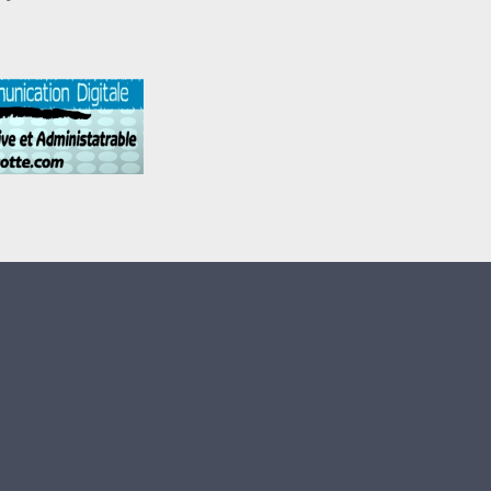
Maoulida
chégué
TCHANGA de
MTSANGAMOUJI
MAYOTTE
(chégué Lavigie)
2005
Madarassati
Routoubania -
Saratina
Dahira tchanga
MTSANGAMOUJI
quartier
fangalatorou
Mabadzo
Tchanga Chiconi
(foundi Madi