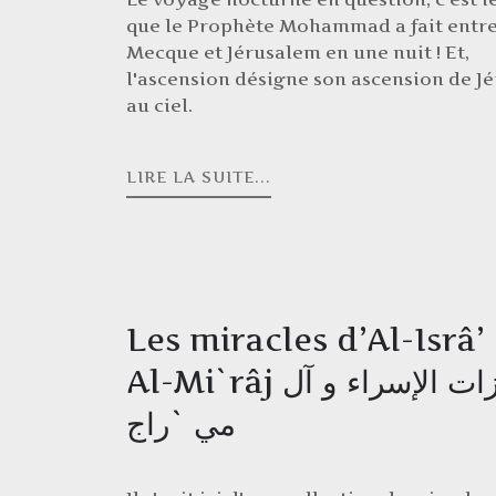
que le Prophète Mohammad a fait entre
Mecque et Jérusalem en une nuit ! Et,
l'ascension désigne son ascension de J
au ciel.
LIRE LA SUITE...
Les miracles d’Al-Isrâ’
Al-Mi`râj معجزات الإسراء و آل
مي `راج