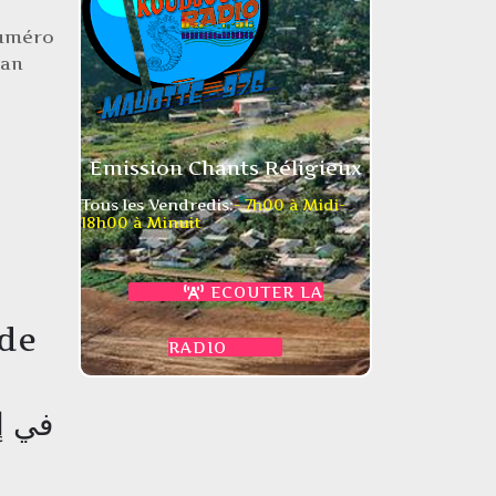
numéro
 an
Emission Chants Réligieux
Tous les Vendredis:
- 7h00 à Midi
-
18h00 à Minuit
ECOUTER LA
 de
RADIO