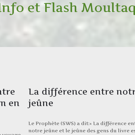
 Info et Flash Moulta
ntre
La différence entre not
em en
jeûne
Le Prophète (SWS) a dit:« La différence en
notre jeûne et le jeûne des gens du livre es
le voyage