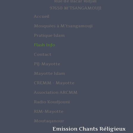
Rue de Bacar Ridjali
97650 M'TSANGAMOUJI
Accueil
Mosquées à M'tsangamouji
Pratique Islam
Flash Info
Contact
PIJ-Mayotte
Mayotte Islam
CREMM - Mayotte
Association ARCMM
Radio Koudjouni
RIM-Mayotte
Moutaqanour
Emission Chants Réligieux