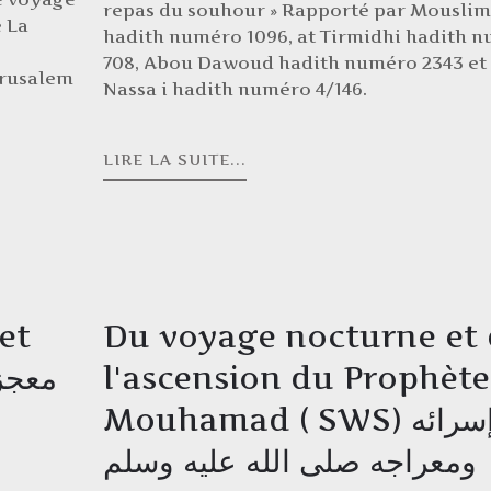
repas du souhour » Rapporté par Mouslim
 La
hadith numéro 1096, at Tirmidhi hadith 
708, Abou Dawoud hadith numéro 2343 et
érusalem
Nassa i hadith numéro 4/146.
LIRE LA SUITE...
 et
Du voyage nocturne et
l'ascension du Prophète
Mouhamad ( SWS) ‫في إسرائه
ومعراجه صلى الله عليه وسلم