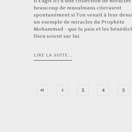
Il s'agit ici d'une collection de miracles
beaucoup de musulmans citeraient
spontanément si l'on venait à leur de
un exemple de miracles du Prophète
Mohammad - que la paix et les bénédic
Dieu soient sur lui.
LIRE LA SUITE...
3
4
5