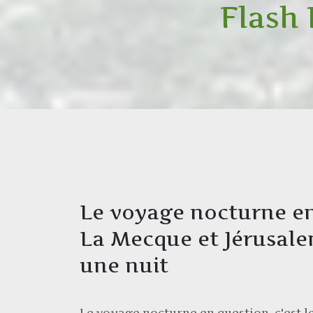
Flash
Le voyage nocturne e
La Mecque et Jérusal
une nuit
Le voyage nocturne en question, c'est 