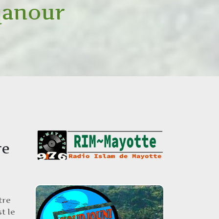
qanour
re
tre
t le