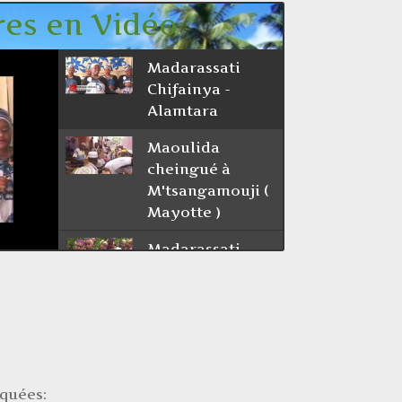
en Vidéo
Madarassati
Chifainya -
Alamtara
Maoulida
cheingué à
M'tsangamouji (
Mayotte )
Madarassati
Kouraychia - Ya
Allah
Moulidi Tchanga
2010 AVEC
ACOUA CHICONI
iquées: