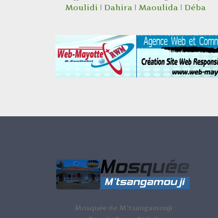
Moulidi
|
Dahira
|
Maoulida
|
Déba
Mosquée de M'tsangamouji