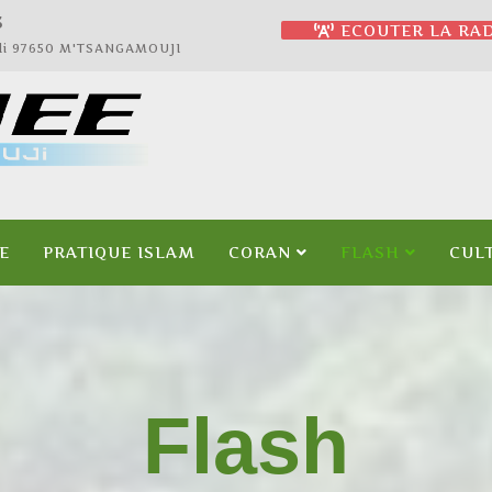
4
ECOUTER LA RAD
jali 97650 M'TSANGAMOUJI
E
PRATIQUE ISLAM
CORAN
FLASH
CUL
Flash