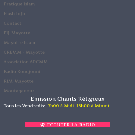
Pratique Islam
Mabadzo Tchanga Chiconi (foundi
Flash Info
Madi Hèdja)
Contact
Moulidi Tchanga avec CHICONI
PIJ-Mayotte
MLIHA
Mayotte Islam
CREMM - Mayotte
Association ARCMM
Radio Koudjouni
RIM-Mayotte
Moutaqanour
Emission Chants Réligieux
Tous les Vendredis:
- 7h00 à Midi
- 18h00 à Minuit
ECOUTER LA RADIO