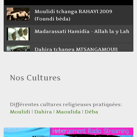
Moulidi tchanga RAHAYI 2009
(Foundi bèda)
Madarassati Hamidia - Allah la y Lah
Dahira tchanga MTSANGAMOUJI
quartier fangalatorou
Moulidi TCHANGA avec Foundi
Nos Cultures
MAANROUF
Maoulida chégué TCHANGA de
MTSANGAMOUJI MAYOTTE (chégué
Lavigie) 2005
Différentes cultures religieuses pratiquées:
Moulidi
|
Dahira
|
Maoulida
|
Déba
Madarassati Kouraychia - Ya Allah
MOULIDI TCHANGA MTSANGAMOUJI