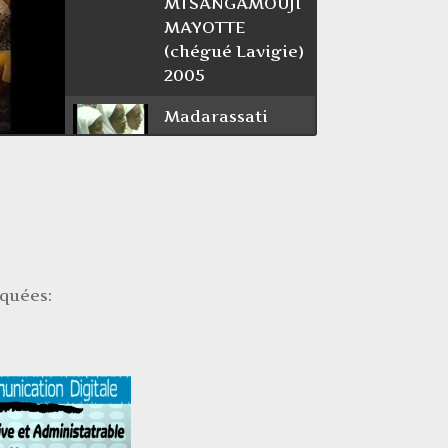
MTSANGAMOUJI
MAYOTTE
(chégué Lavigie)
2005
Madarassati
Hamidia - Allah
la y Lah
Mabadzo
Tchanga Chiconi
(foundi Madi
Hèdja)
iquées:
Maoulida
cheingué à
M'tsangamouji (
Mayotte )
Madarassati