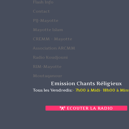
Flash Info
Contact
PIJ-Mayotte
Mayotte Islam
CREMM - Mayotte
Association ARCMM
Radio Koudjouni
RIM-Mayotte
Moutaqanour
Emission Chants Réligieux
Tous les Vendredis:
- 7h00 à Midi
- 18h00 à Min
ECOUTER LA RADIO