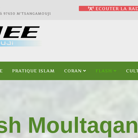
2
ECOUTER LA RAD
jali 97650 M'TSANGAMOUJI
E
PRATIQUE ISLAM
CORAN
FLASH
CUL
sh Moultaqa