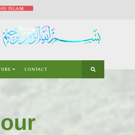
IO ISLAM
TURE
CONTACT
nour