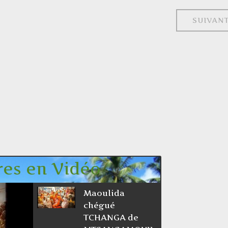
ARTICLE
SUIVAN
en Vidéo
Maoulida
chégué
TCHANGA de