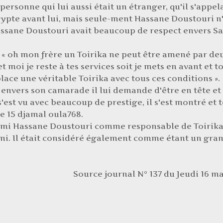
personne qui lui aussi était un étranger, qu'il s'appel
gypte avant lui, mais seule-ment Hassane Doustouri n
assane Doustouri avait beaucoup de respect envers Sa
t « oh mon frère un Toirika ne peut être amené par de
 moi je reste à tes services soit je mets en avant et to
lace une véritable Toirika avec tous ces conditions ».
envers son camarade il lui demande d'être en tête et
s'est vu avec beaucoup de prestige, il s'est montré et 
e 15 djamal oula768.
ami Hassane Doustouri comme responsable de Toirika,
ami. Il était considéré également comme étant un gra
Source journal N° 137 du Jeudi 16 ma