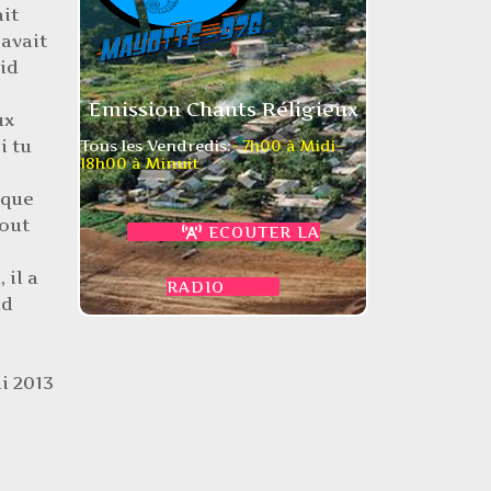
ait
'avait
id
Emission Chants Réligieux
ux
i tu
Tous les Vendredis:
- 7h00 à Midi
-
18h00 à Minuit
 que
tout
ECOUTER LA
 il a
RADIO
nd
i 2013