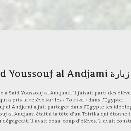
Voyage & Ziarra: Said Youssouf al Andjami زيارة
 à Said Youssouf al Andjami. Il faisait parti des élève
ui a pris la relève sur les « Toirika » dans l'Egypte.
uf al Andjami a fait partager dans l'Egypte les idéolo
f al Andjami était à la tête d'un Toirika qui étonné t
 dégageait. Il avait beau-coup d'élèves. Il avait const