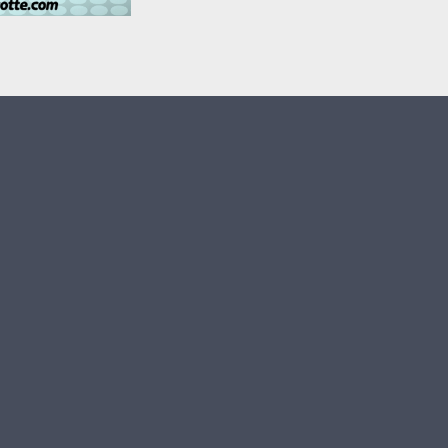
Chifainya -
Alamtara
MOULIDI
Tchanga 2010
Moulidi Tchanga
1
Moulidi Tchanga
avec CHICONI
MLIHA
Moulidi tchanga
RAHAYI 2009
(Foundi bèda)
MOULIDI
TCHANGA
MTSANGAMOUJI