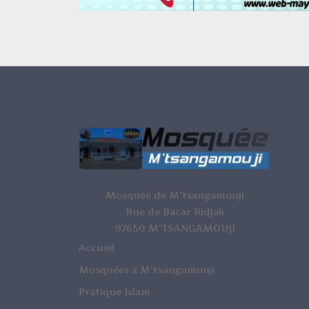
Mosquée de M'tsangamouji
Rue de Bacar Ridjali
97650 M'TSANGAMOUJI
Accueil
Mosquées à M'tsangamouji
Pratique Islam