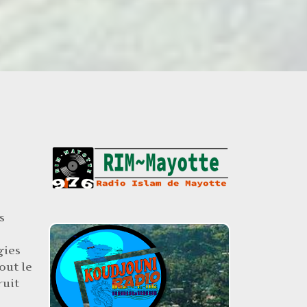
s
gies
out le
ruit