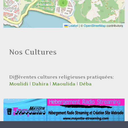
4
Leaflet
|
©
OpenStreetMap
contributors
Nos Cultures
Différentes cultures religieuses pratiquées:
Moulidi
|
Dahira
|
Maoulida
|
Déba