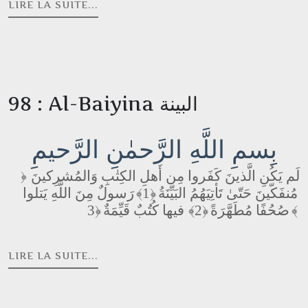
LIRE LA SUITE...
98 : Al-Baiyina البينة
بِسمِ اللَّهِ الرَّحمٰنِ الرَّحيمِ
لَم يَكُنِ الَّذينَ كَفَروا مِن أَهلِ الكِتٰبِ وَالمُشرِكينَ
﴿
رَسولٌ مِنَ اللَّهِ يَتلوا
﴿1﴾
مُنفَكّينَ حَتّىٰ تَأتِيَهُمُ البَيِّنَةُ
فيها كُتُبٌ قَيِّمَةٌ
﴿2﴾
صُحُفًا مُطَهَّرَةً
﴿3﴾
LIRE LA SUITE...