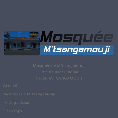
Mosquée de M'tsangamouji
Rue de Bacar Ridjali
97650 M'TSANGAMOUJI
Accueil
Mosquées à M'tsangamouji
Pratique Islam
Flash Info