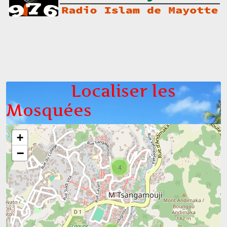
Localiser les
Mosquées
+
−
4