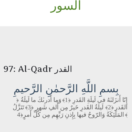
السور
97: Al-Qadr القدر
بِسمِ اللَّهِ الرَّحمٰنِ الرَّحيمِ
وَما أَدرىٰكَ ما لَيلَةُ
﴿1﴾
إِنّا أَنزَلنٰهُ فى لَيلَةِ القَدرِ
﴿
تَنَزَّلُ
﴿3﴾
لَيلَةُ القَدرِ خَيرٌ مِن أَلفِ شَهرٍ
﴿2﴾
القَدرِ
المَلٰئِكَةُ وَالرّوحُ فيها بِإِذنِ رَبِّهِم مِن كُلِّ أَمرٍ
﴿4﴾