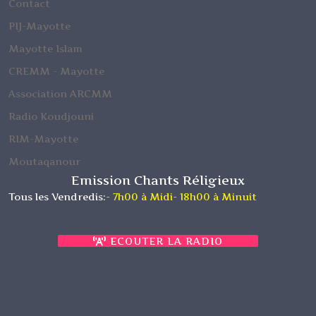
Contact
PIJ-Mayotte
Mayotte Islam
CREMM - Mayotte
Association ARCMM
Radio Koudjouni
RIM-Mayotte
Moutaqanour
Emission Chants Réligieux
Tous les Vendredis:
- 7h00 à Midi
- 18h00 à Minuit
ECOUTER LA RADIO