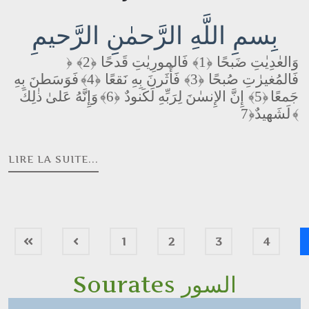
بِسمِ اللَّهِ الرَّحمٰنِ الرَّحيمِ
﴿2﴾
فَالمورِيٰتِ قَدحًا
﴿1﴾
وَالعٰدِيٰتِ ضَبحًا
﴿
فَوَسَطنَ بِهِ
﴿4﴾
فَأَثَرنَ بِهِ نَقعًا
﴿3﴾
فَالمُغيرٰتِ صُبحًا
وَإِنَّهُ عَلىٰ ذٰلِكَ
﴿6﴾
إِنَّ الإِنسٰنَ لِرَبِّهِ لَكَنودٌ
﴿5﴾
جَمعًا
لَشَهيدٌ
﴿7﴾
LIRE LA SUITE...
1
2
3
4
Sourates السور