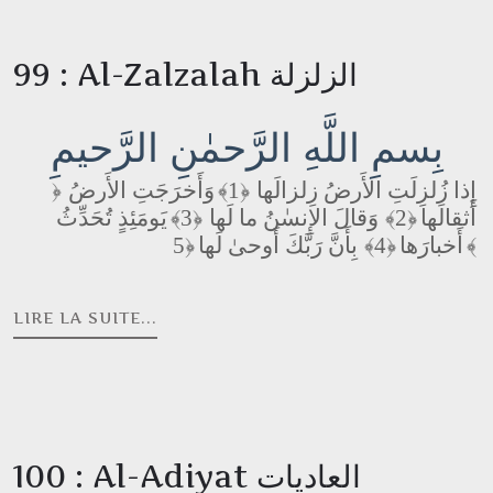
99 : Al-Zalzalah الزلزلة
بِسمِ اللَّهِ الرَّحمٰنِ الرَّحيمِ
وَأَخرَجَتِ الأَرضُ
﴿1﴾
إِذا زُلزِلَتِ الأَرضُ زِلزالَها
﴿
يَومَئِذٍ تُحَدِّثُ
﴿3﴾
وَقالَ الإِنسٰنُ ما لَها
﴿2﴾
أَثقالَها
بِأَنَّ رَبَّكَ أَوحىٰ لَها
﴿4﴾
أَخبارَها
﴿5﴾
LIRE LA SUITE...
100 : Al-Adiyat العاديات