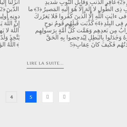
﴿2﴾
غافِرِ الذَّنبِ وَقابِلِ التَّوبِ شَديدِ
أَنزَلنا إِلَ
 ذِى الطَّولِ لا إِلٰهَ إِلّا هُوَ إِلَيهِ المَصيرُ
﴿3﴾
ما
الدّينَ
﴿2﴾
فى ءايٰتِ اللَّهِ إِلَّا الَّذينَ كَفَروا فَلا يَغرُركَ
دونِهِ أَولِي
هُم فِى البِلٰدِ
﴿4﴾
كَذَّبَت قَبلَهُم قَومُ نوحٍ
إِنَّ اللَّه
ابُ مِن بَعدِهِم وَهَمَّت كُلُّ أُمَّةٍ بِرَسولِهِم
اللَّهَ لا 
هُ وَجٰدَلوا بِالبٰطِلِ لِيُدحِضوا بِهِ الحَقَّ
يَتَّخِذَ وَ
ذتُهُم فَكَيفَ كانَ عِقابِ
﴿4﴾
اللَّهُ الو
LIRE LA SUITE...
4
5