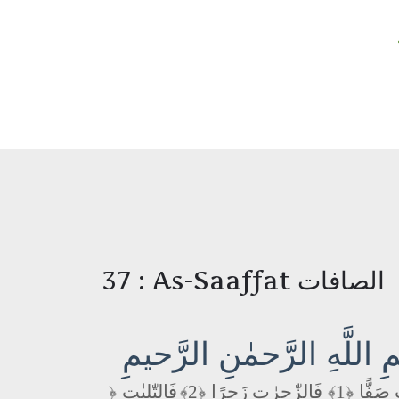
37 : As-Saaffat الصافات
 اللَّهِ الرَّحمٰنِ الرَّحيمِ
 صَفًّا
﴿1﴾
فَالزّٰجِرٰتِ زَجرًا
﴿2﴾
فَالتّٰلِيٰتِ
﴿