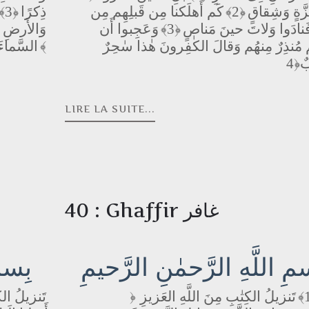
َةٍ وَشِقاقٍ
﴿2﴾
كَم أَهلَكنا مِن قَبلِهِم مِن
ذِكرًا
﴿3﴾
َنادَوا وَلاتَ حينَ مَناصٍ
﴿3﴾
وَعَجِبوا أَن
وَالأَرضِ و
مُنذِرٌ مِنهُم وَقالَ الكٰفِرونَ هٰذا سٰحِرٌ
﴿6﴾
السَّماءَ 
ٌ
LIRE LA SUITE...
40 : Ghaffir غافر
مِ اللَّهِ الرَّحمٰنِ الرَّحيمِ
بِسمِ
تَنزيلُ الكِتٰبِ مِنَ اللَّهِ العَزيزِ
تَنزيلُ الك
﴿