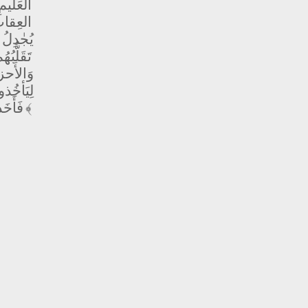
العَليمِ
العِقابِ
يُجٰدِلُ 
تَقَلُّبُ
وَالأَحز
لِيَأخُذو
﴿5﴾
فَأَخَ