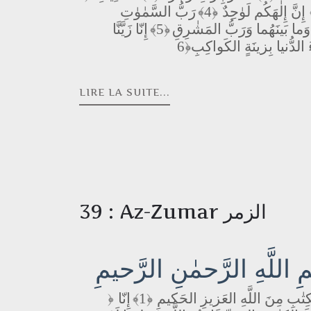
إِنَّ إِلٰهَكُم لَوٰحِدٌ
﴿4﴾
رَبُّ السَّمٰوٰتِ
َما بَينَهُما وَرَبُّ المَشٰرِقِ
﴿5﴾
إِنّا زَيَّنَّا
الدُّنيا بِزينَةٍ الكَواكِبِ
LIRE LA SUITE...
39 : Az-Zumar الزمر
 اللَّهِ الرَّحمٰنِ الرَّحيمِ
ِتٰبِ مِنَ اللَّهِ العَزيزِ الحَكيمِ
﴿1﴾
إِنّا
﴿