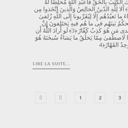
يكَ الكِتٰبَ بِالحَقِّ فَاعبُدِ اللَّهَ مُخلِصًا لَهُ
أَلا لِلَّهِ الدّينُ الخالِصُ وَالَّذينَ اتَّخَذوا مِن
اءَ ما نَعبُدُهُم إِلّا لِيُقَرِّبونا إِلَى اللَّهِ زُلفىٰ
َ يَحكُمُ بَينَهُم فى ما هُم فيهِ يَختَلِفونَ إِنَّ
يَهدى مَن هُوَ كٰذِبٌ كَفّارٌ
﴿3﴾
لَو أَرادَ اللَّهُ أَن
لَدًا لَاصطَفىٰ مِمّا يَخلُقُ ما يَشاءُ سُبحٰنَهُ هُوَ
ٰحِدُ القَهّارُ
LIRE LA SUITE...
1
2
3