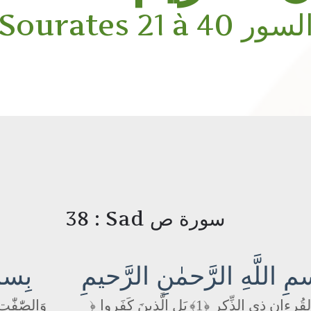
Sourates 21 à 4 السور
38 : Sad سورة ص
مِ اللَّهِ الرَّحمٰنِ الرَّحيمِ
بِسمِ
ُرءانِ ذِى الذِّكرِ
﴿1﴾
بَلِ الَّذينَ كَفَروا
وَالصّٰفّٰتِ
﴿