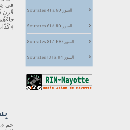
فى عِزّ
Sourates 41 à 60 السور
قَرنٍ ف
جاءَهُم 
Sourates 61 à 80 السور
﴿4﴾
كَذّاب
Sourates 81 à 100 السور
Sourates 101 à 114 السور
بِس
حم
﴿1﴾