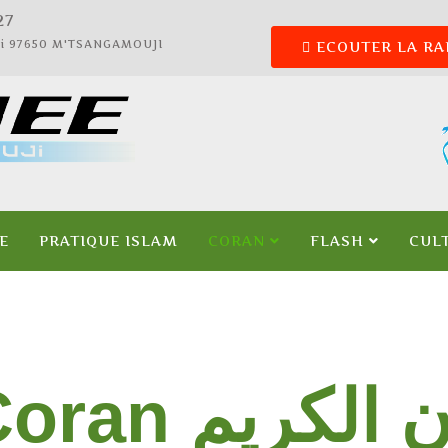
28
ali 97650 M'TSANGAMOUJI
ECOUTER LA RA
E
PRATIQUE ISLAM
CORAN
FLASH
CUL
 القرآن الكريم