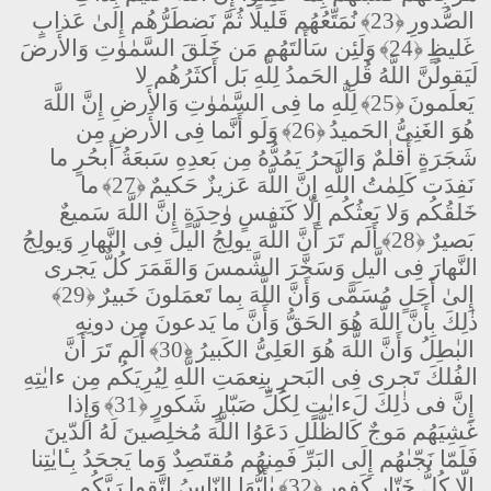
الصُّدورِ
﴿23﴾
نُمَتِّعُهُم قَليلًا ثُمَّ نَضطَرُّهُم إِلىٰ عَذابٍ
غَليظٍ
﴿24﴾
وَلَئِن سَأَلتَهُم مَن خَلَقَ السَّمٰوٰتِ وَالأَرضَ
لَيَقولُنَّ اللَّهُ قُلِ الحَمدُ لِلَّهِ بَل أَكثَرُهُم لا
يَعلَمونَ
﴿25﴾
لِلَّهِ ما فِى السَّمٰوٰتِ وَالأَرضِ إِنَّ اللَّهَ
هُوَ الغَنِىُّ الحَميدُ
﴿26﴾
وَلَو أَنَّما فِى الأَرضِ مِن
شَجَرَةٍ أَقلٰمٌ وَالبَحرُ يَمُدُّهُ مِن بَعدِهِ سَبعَةُ أَبحُرٍ ما
نَفِدَت كَلِمٰتُ اللَّهِ إِنَّ اللَّهَ عَزيزٌ حَكيمٌ
﴿27﴾
ما
خَلقُكُم وَلا بَعثُكُم إِلّا كَنَفسٍ وٰحِدَةٍ إِنَّ اللَّهَ سَميعٌ
بَصيرٌ
﴿28﴾
أَلَم تَرَ أَنَّ اللَّهَ يولِجُ الَّيلَ فِى النَّهارِ وَيولِجُ
النَّهارَ فِى الَّيلِ وَسَخَّرَ الشَّمسَ وَالقَمَرَ كُلٌّ يَجرى
إِلىٰ أَجَلٍ مُسَمًّى وَأَنَّ اللَّهَ بِما تَعمَلونَ خَبيرٌ
﴿29﴾
ذٰلِكَ بِأَنَّ اللَّهَ هُوَ الحَقُّ وَأَنَّ ما يَدعونَ مِن دونِهِ
البٰطِلُ وَأَنَّ اللَّهَ هُوَ العَلِىُّ الكَبيرُ
﴿30﴾
أَلَم تَرَ أَنَّ
الفُلكَ تَجرى فِى البَحرِ بِنِعمَتِ اللَّهِ لِيُرِيَكُم مِن ءايٰتِهِ
إِنَّ فى ذٰلِكَ لَءايٰتٍ لِكُلِّ صَبّارٍ شَكورٍ
﴿31﴾
وَإِذا
غَشِيَهُم مَوجٌ كَالظُّلَلِ دَعَوُا اللَّهَ مُخلِصينَ لَهُ الدّينَ
فَلَمّا نَجّىٰهُم إِلَى البَرِّ فَمِنهُم مُقتَصِدٌ وَما يَجحَدُ بِـٔايٰتِنا
إِلّا كُلُّ خَتّارٍ كَفورٍ
﴿32﴾
يٰأَيُّهَا النّاسُ اتَّقوا رَبَّكُم