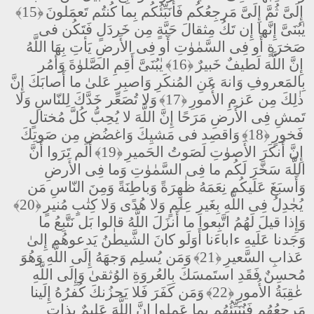
إِلَىَّ ثُمَّ إِلَىَّ مَرجِعُكُم فَأُنَبِّئُكُم بِما كُنتُم تَعمَلونَ
﴿15﴾
يٰبُنَىَّ إِنَّها إِن تَكُ مِثقالَ حَبَّةٍ مِن خَردَلٍ فَتَكُن فى
صَخرَةٍ أَو فِى السَّمٰوٰتِ أَو فِى الأَرضِ يَأتِ بِهَا اللَّهُ
إِنَّ اللَّهَ لَطيفٌ خَبيرٌ
﴿16﴾
يٰبُنَىَّ أَقِمِ الصَّلوٰةَ وَأمُر
بِالمَعروفِ وَانهَ عَنِ المُنكَرِ وَاصبِر عَلىٰ ما أَصابَكَ إِنَّ
ذٰلِكَ مِن عَزمِ الأُمورِ
﴿17﴾
وَلا تُصَعِّر خَدَّكَ لِلنّاسِ وَلا
تَمشِ فِى الأَرضِ مَرَحًا إِنَّ اللَّهَ لا يُحِبُّ كُلَّ مُختالٍ
فَخورٍ
﴿18﴾
وَاقصِد فى مَشيِكَ وَاغضُض مِن صَوتِكَ
إِنَّ أَنكَرَ الأَصوٰتِ لَصَوتُ الحَميرِ
﴿19﴾
أَلَم تَرَوا أَنَّ
اللَّهَ سَخَّرَ لَكُم ما فِى السَّمٰوٰتِ وَما فِى الأَرضِ
وَأَسبَغَ عَلَيكُم نِعَمَهُ ظٰهِرَةً وَباطِنَةً وَمِنَ النّاسِ مَن
يُجٰدِلُ فِى اللَّهِ بِغَيرِ عِلمٍ وَلا هُدًى وَلا كِتٰبٍ مُنيرٍ
﴿20﴾
وَإِذا قيلَ لَهُمُ اتَّبِعوا ما أَنزَلَ اللَّهُ قالوا بَل نَتَّبِعُ ما
وَجَدنا عَلَيهِ ءاباءَنا أَوَلَو كانَ الشَّيطٰنُ يَدعوهُم إِلىٰ
عَذابِ السَّعيرِ
﴿21﴾
وَمَن يُسلِم وَجهَهُ إِلَى اللَّهِ وَهُوَ
مُحسِنٌ فَقَدِ استَمسَكَ بِالعُروَةِ الوُثقىٰ وَإِلَى اللَّهِ
عٰقِبَةُ الأُمورِ
﴿22﴾
وَمَن كَفَرَ فَلا يَحزُنكَ كُفرُهُ إِلَينا
مَرجِعُهُم فَنُنَبِّئُهُم بِما عَمِلوا إِنَّ اللَّهَ عَليمٌ بِذاتِ