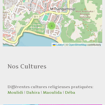
4
Leaflet
|
©
OpenStreetMap
contributors
Nos Cultures
Différentes cultures religieuses pratiquées:
Moulidi
|
Dahira
|
Maoulida
|
Déba