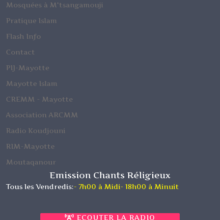
Mosquées à M'tsangamouji
Pratique Islam
Flash Info
Contact
PIJ-Mayotte
Mayotte Islam
CREMM - Mayotte
Association ARCMM
Radio Koudjouni
RIM-Mayotte
Moutaqanour
Emission Chants Réligieux
Tous les Vendredis:
- 7h00 à Midi
- 18h00 à Minuit
ECOUTER LA RADIO