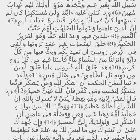
سَبيلِ اللَّهِ بِغَيرِ عِلمٍ وَيَتَّخِذَها هُزُوًا أُولٰئِكَ لَهُم عَذابٌ
مُهينٌ
﴿6﴾
وَإِذا تُتلىٰ عَلَيهِ ءايٰتُنا وَلّىٰ مُستَكبِرًا كَأَن لَم
يَسمَعها كَأَنَّ فى أُذُنَيهِ وَقرًا فَبَشِّرهُ بِعَذابٍ أَليمٍ
﴿7﴾
إِنَّ الَّذينَ ءامَنوا وَعَمِلُوا الصّٰلِحٰتِ لَهُم جَنّٰتُ
النَّعيمِ
﴿8﴾
خٰلِدينَ فيها وَعدَ اللَّهِ حَقًّا وَهُوَ العَزيزُ
الحَكيمُ
﴿9﴾
خَلَقَ السَّمٰوٰتِ بِغَيرِ عَمَدٍ تَرَونَها وَأَلقىٰ
فِى الأَرضِ رَوٰسِىَ أَن تَميدَ بِكُم وَبَثَّ فيها مِن كُلِّ
دابَّةٍ وَأَنزَلنا مِنَ السَّماءِ ماءً فَأَنبَتنا فيها مِن كُلِّ زَوجٍ
كَريمٍ
﴿10﴾
هٰذا خَلقُ اللَّهِ فَأَرونى ماذا خَلَقَ الَّذينَ
مِن دونِهِ بَلِ الظّٰلِمونَ فى ضَلٰلٍ مُبينٍ
﴿11﴾
وَلَقَد
ءاتَينا لُقمٰنَ الحِكمَةَ أَنِ اشكُر لِلَّهِ وَمَن يَشكُر فَإِنَّما
يَشكُرُ لِنَفسِهِ وَمَن كَفَرَ فَإِنَّ اللَّهَ غَنِىٌّ حَميدٌ
﴿12﴾
وَإِذ
قالَ لُقمٰنُ لِابنِهِ وَهُوَ يَعِظُهُ يٰبُنَىَّ لا تُشرِك بِاللَّهِ إِنَّ
الشِّركَ لَظُلمٌ عَظيمٌ
﴿13﴾
وَوَصَّينَا الإِنسٰنَ بِوٰلِدَيهِ
حَمَلَتهُ أُمُّهُ وَهنًا عَلىٰ وَهنٍ وَفِصٰلُهُ فى عامَينِ أَنِ
اشكُر لى وَلِوٰلِدَيكَ إِلَىَّ المَصيرُ
﴿14﴾
وَإِن جٰهَداكَ
عَلىٰ أَن تُشرِكَ بى ما لَيسَ لَكَ بِهِ عِلمٌ فَلا تُطِعهُما
وَصاحِبهُما فِى الدُّنيا مَعروفًا وَاتَّبِع سَبيلَ مَن أَنابَ