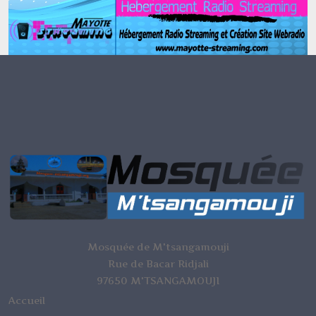
Mosquée de M'tsangamouji
Rue de Bacar Ridjali
97650 M'TSANGAMOUJI
Accueil