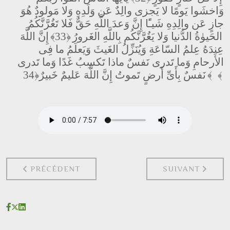
وَاخشَوا يَومًا لا يَجزى والِدٌ عَن وَلَدِهِ وَلا مَولودٌ هُوَ
جازٍ عَن والِدِهِ شَيـًٔا إِنَّ وَعدَ اللَّهِ حَقٌّ فَلا تَغُرَّنَّكُمُ
الحَيوٰةُ الدُّنيا وَلا يَغُرَّنَّكُم بِاللَّهِ الغَرورُ
﴿33﴾
إِنَّ اللَّهَ
عِندَهُ عِلمُ السّاعَةِ وَيُنَزِّلُ الغَيثَ وَيَعلَمُ ما فِى
الأَرحامِ وَما تَدرى نَفسٌ ماذا تَكسِبُ غَدًا وَما تَدرى
﴿34﴾
نَفسٌ بِأَىِّ أَرضٍ تَموتُ إِنَّ اللَّهَ عَليمٌ خَبيرٌ
﴾
ARTICLE PRÉCÉDENT : 32 : AS-SAJDA السجدة
PRÉCÉDENT
SUIVANT