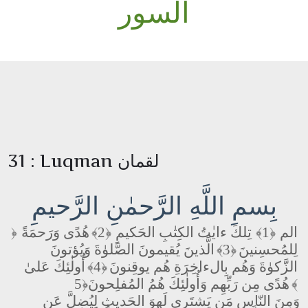
السور
31 : Luqman لقمان
بِسمِ اللَّهِ الرَّحمٰنِ الرَّحيمِ
الم
﴿1﴾
تِلكَ ءايٰتُ الكِتٰبِ الحَكيمِ
﴿2﴾
هُدًى وَرَحمَةً
﴿
لِلمُحسِنينَ
﴿3﴾
الَّذينَ يُقيمونَ الصَّلوٰةَ وَيُؤتونَ
الزَّكوٰةَ وَهُم بِالءاخِرَةِ هُم يوقِنونَ
﴿4﴾
أُولٰئِكَ عَلىٰ
﴿5﴾
هُدًى مِن رَبِّهِم وَأُولٰئِكَ هُمُ المُفلِحونَ
وَمِنَ النّاسِ مَن يَشتَرى لَهوَ الحَديثِ لِيُضِلَّ عَن