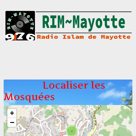
Localiser les
Mosquées
+
−
4