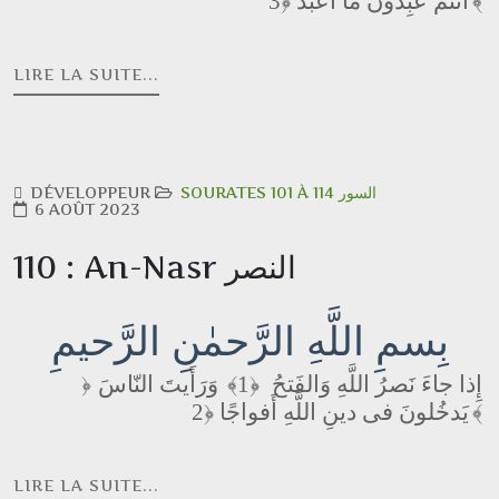
أَنتُم عٰبِدونَ ما أَعبُدُ
﴿3﴾
LIRE LA SUITE...
DÉVELOPPEUR
SOURATES 101 À 114 السور
6 AOÛT 2023
110 : An-Nasr النصر
بِسمِ اللَّهِ الرَّحمٰنِ الرَّحيمِ
وَرَأَيتَ النّاسَ
﴿1﴾
إِذا جاءَ نَصرُ اللَّهِ وَالفَتحُ
﴿
يَدخُلونَ فى دينِ اللَّهِ أَفواجًا
﴿2﴾
LIRE LA SUITE...