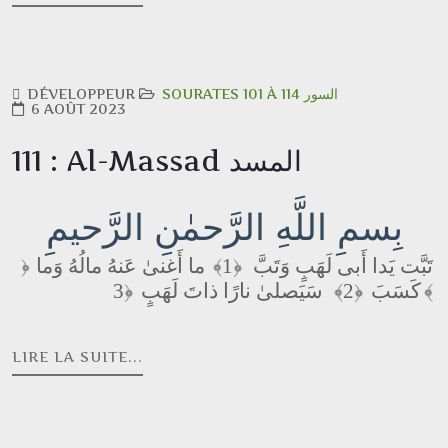
DÉVELOPPEUR
SOURATES 101 À 114 السور
6 AOÛT 2023
111 : Al-Massad المسد
بِسمِ اللَّهِ الرَّحمٰنِ الرَّحيمِ
ما أَغنىٰ عَنهُ مالُهُ وَما
﴿1﴾
تَبَّت يَدا أَبى لَهَبٍ وَتَبَّ
﴿
سَيَصلىٰ نارًا ذاتَ لَهَبٍ
﴿2﴾
كَسَبَ
﴿3﴾
LIRE LA SUITE...