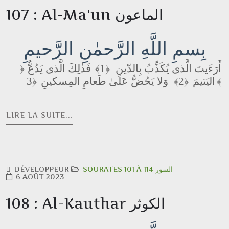
107 : Al-Ma'un الماعون
بِسمِ اللَّهِ الرَّحمٰنِ الرَّحيمِ
فَذٰلِكَ الَّذى يَدُعُّ
﴿1﴾
أَرَءَيتَ الَّذى يُكَذِّبُ بِالدّينِ
﴿
وَلا يَحُضُّ عَلىٰ طَعامِ المِسكينِ
﴿2﴾
اليَتيمَ
﴿3﴾
LIRE LA SUITE...
DÉVELOPPEUR
SOURATES 101 À 114 السور
6 AOÛT 2023
108 : Al-Kauthar الكوثر