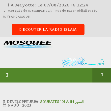
| A Mayotte: Le
07/08/2026
16:32:25
Mosquée de M'tsangamouji - Rue de Bacar Ridjali 97650
M'TSANGAMOUJI
ECOUTER LA RADIO ISLAM
DÉVELOPPEUR
SOURATES 101 À 114 السور
6 AOÛT 2023