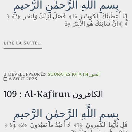
بِسمِ اللَّهِ الرَّحمٰنِ الرَّحيمِ
﴿2﴾
فَصَلِّ لِرَبِّكَ وَانحَر
﴿1﴾
إِنّا أَعطَينٰكَ الكَوثَ رَ
﴿
إِنَّ شانِئَكَ هُوَ الأَبتَرُ
﴿3﴾
﴾
LIRE LA SUITE...
DÉVELOPPEUR
SOURATES 101 À 114 السور
6 AOÛT 2023
109 : Al-Kafirun الكافرون
بِسمِ اللَّهِ الرَّحمٰنِ الرَّحيمِ
وَلا
﴿2﴾
لا أَعبُدُ ما تَعبُدونَ
﴿1﴾
قُل يٰأَيُّهَا الكٰفِرونَ
﴿