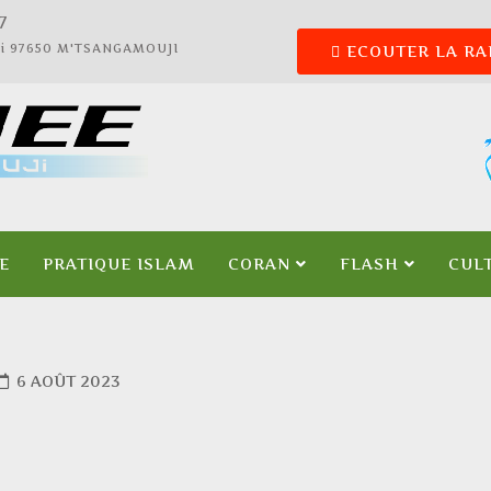
18
ali 97650 M'TSANGAMOUJI
ECOUTER LA RA
E
PRATIQUE ISLAM
CORAN
FLASH
CUL
6 AOÛT 2023