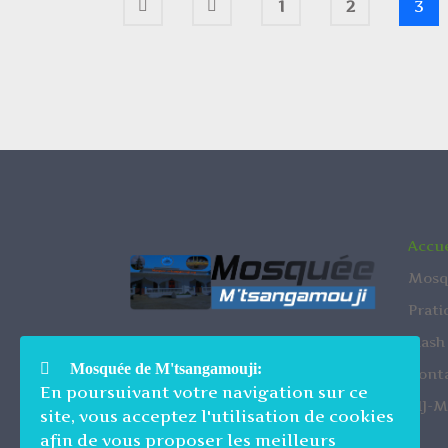
1
2
3
Accue
Mosq
Prati
Flash
Mosquée de M'tsangamouji
Mosquée de M'tsangamouji:
Rue de Bacar Ridjali
Cont
En poursuivant votre navigation sur ce
97650 M'TSANGAMOUJI
PIJ-M
site, vous acceptez l'utilisation de cookies
afin de vous proposer les meilleurs