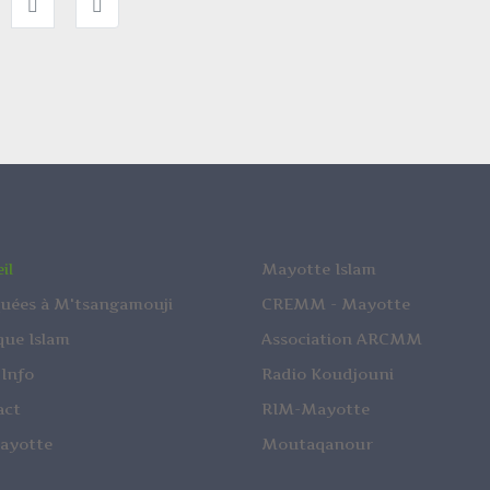
il
Mayotte Islam
uées à M'tsangamouji
CREMM - Mayotte
que Islam
Association ARCMM
 Info
Radio Koudjouni
act
RIM-Mayotte
ayotte
Moutaqanour