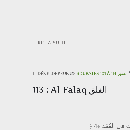
LIRE LA SUITE...
DÉVELOPPEUR
SOURATES 101 À 114 السور
113 : Al-Falaq الفلق
ٰتِ فِى العُقَدِ
﴿