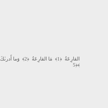
وَما أَدرىٰكَ
﴿2﴾
مَا القارِعَةُ
﴿1﴾
القارِعَةُ
﴿5﴾