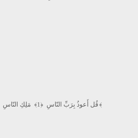
مَلِكِ النّاسِ
﴿1﴾
قُل أَعوذُ بِرَبِّ النّاسِ
﴿4﴾