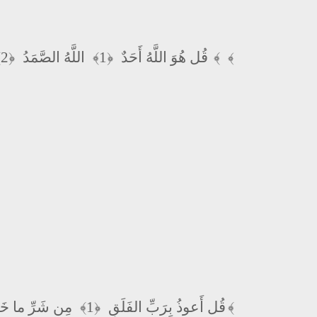
﴿2﴾
اللَّهُ الصَّمَدُ
﴿1﴾
قُل هُوَ اللَّهُ أَحَدٌ
﴿4 ﴾
﴾
مِن شَرِّ ما خَ
﴿1﴾
قُل أَعوذُ بِرَبِّ الفَلَقِ
﴿4﴾