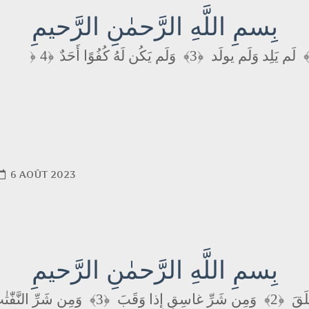
بِسمِ اللَّهِ الرَّحمٰنِ الرَّحيمِ
وَلَم يَكُن لَهُ كُفُوًا أَحَدٌ
﴿3﴾
لَم يَلِد وَلَم يولَد
﴿
6 AOÛT 2023
بِسمِ اللَّهِ الرَّحمٰنِ الرَّحيمِ
وَمِن شَرِّ النَّفّٰث
﴿3﴾
وَمِن شَرِّ غاسِقٍ إِذا وَقَبَ
﴿2﴾
لَقَ