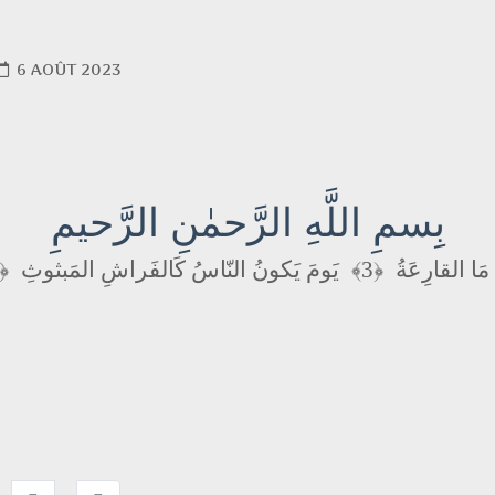
6 AOÛT 2023
بِسمِ اللَّهِ الرَّحمٰنِ الرَّحيمِ
﴿4﴾
يَومَ يَكونُ النّاسُ كَالفَراشِ المَبثوثِ
﴿3﴾
 مَا القارِعَةُ