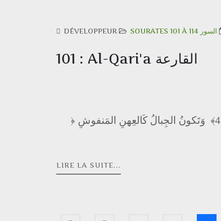
DÉVELOPPEUR
SOURATES 101 À 114 السور
101 : Al-Qari'a القارعة
وَتَكونُ الجِبالُ كَالعِهنِ المَنفوشِ
﴿
LIRE LA SUITE...